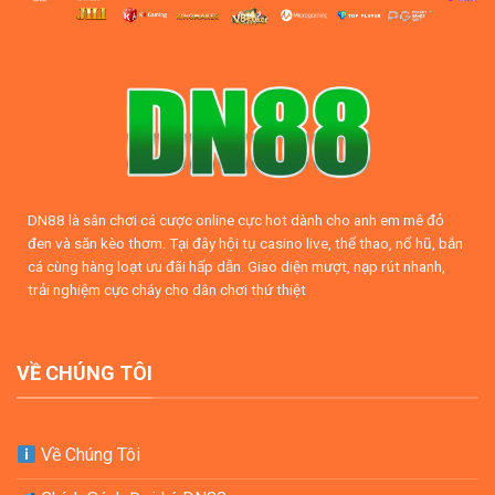
DN88
là sân chơi cá cược online cực hot dành cho anh em mê đỏ
đen và săn kèo thơm. Tại đây hội tụ casino live, thể thao, nổ hũ, bắn
cá cùng hàng loạt ưu đãi hấp dẫn. Giao diện mượt, nạp rút nhanh,
trải nghiệm cực cháy cho dân chơi thứ thiệt
VỀ CHÚNG TÔI
Về Chúng Tôi