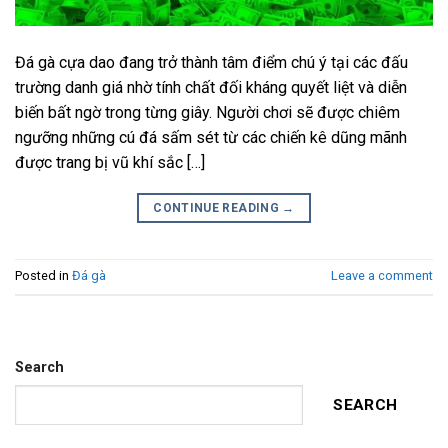
Đá gà cựa dao đang trở thành tâm điểm chú ý tại các đấu
trường danh giá nhờ tính chất đối kháng quyết liệt và diễn
biến bất ngờ trong từng giây. Người chơi sẽ được chiêm
ngưỡng những cú đá sấm sét từ các chiến kê dũng mãnh
được trang bị vũ khí sắc […]
CONTINUE READING
→
Posted in
Đá gà
Leave a comment
Search
SEARCH