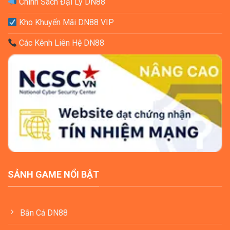
Chính Sách Đại Lý DN88
Kho Khuyến Mãi DN88 VIP
Các Kênh Liên Hệ DN88
SẢNH GAME NỔI BẬT
Bắn Cá DN88