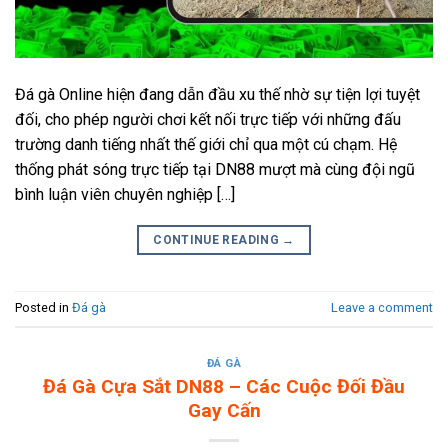
Đá gà Online hiện đang dẫn đầu xu thế nhờ sự tiện lợi tuyệt
đối, cho phép người chơi kết nối trực tiếp với những đấu
trường danh tiếng nhất thế giới chỉ qua một cú chạm. Hệ
thống phát sóng trực tiếp tại DN88 mượt mà cùng đội ngũ
bình luận viên chuyên nghiệp […]
CONTINUE READING
→
Posted in
Đá gà
Leave a comment
ĐÁ GÀ
Đá Gà Cựa Sắt DN88 – Các Cuộc Đối Đầu
Gay Cấn