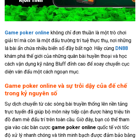
Game poker online
không chỉ đơn thuần là một trò chơi
giải trí mà còn là một đấu trường trí tuệ thực thụ, nơi những
lá bài ẩn chứa nhiều biến số đầy bất ngờ. Hãy cùng
DN88
khám phá thế giới của những quân bài huyền thoại và học
cách vận dụng kỹ năng Bluff đỉnh cao để xoay chuyển cục
diện ván đấu một cách ngoạn mục.
Game poker online và sự trỗi dậy của đế chế
trong kỷ nguyên số
Sự dịch chuyển từ các sòng bài truyền thống lên nền tảng
trực tuyến đã giúp bộ môn này tiếp cận được hàng triệu tín
đồ đam mê đấu trí trên toàn cầu. Giờ đây, bạn có thể tham
gia vào các bàn cược
game poker online
quốc tế với tốc
độ xử lý nhanh chóng và tính minh bạch được đảm bảo bằng