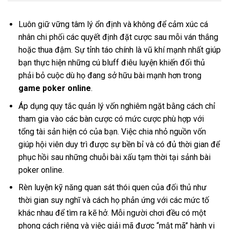
Luôn giữ vững tâm lý ổn định và không để cảm xúc cá
nhân chi phối các quyết định đặt cược sau mỗi ván thắng
hoặc thua đậm. Sự tỉnh táo chính là vũ khí mạnh nhất giúp
bạn thực hiện những cú bluff điêu luyện khiến đối thủ
phải bỏ cuộc dù họ đang sở hữu bài mạnh hơn trong
game poker online
.
Áp dụng quy tắc quản lý vốn nghiêm ngặt bằng cách chỉ
tham gia vào các bàn cược có mức cược phù hợp với
tổng tài sản hiện có của bạn. Việc chia nhỏ nguồn vốn
giúp hội viên duy trì được sự bền bỉ và có đủ thời gian để
phục hồi sau những chuỗi bài xấu tạm thời tại sảnh bài
poker online.
Rèn luyện kỹ năng quan sát thói quen của đối thủ như
thời gian suy nghĩ và cách họ phản ứng với các mức tố
khác nhau để tìm ra kẽ hở. Mỗi người chơi đều có một
phong cách riêng và việc giải mã được “mật mã” hành vi