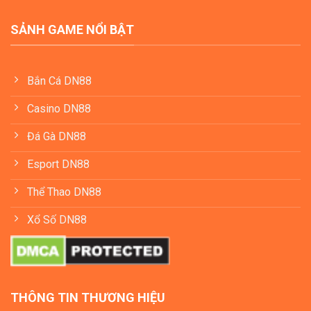
SẢNH GAME NỔI BẬT
Bắn Cá DN88
Casino DN88
Đá Gà DN88
Esport DN88
Thể Thao DN88
Xổ Số DN88
THÔNG TIN THƯƠNG HIỆU