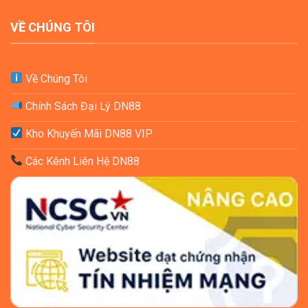
VỀ CHÚNG TÔI
Về Chúng Tôi
Chính Sách Đại Lý DN88
Kho Khuyến Mãi DN88 VIP
Các Kênh Liên Hệ DN88