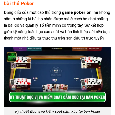
bài thủ Poker
Đẳng cấp của một cao thủ trong
game poker online
không
nằm ở những lá bài họ nhận được mà ở cách họ chơi những
lá bài đó và quản lý số tiền mình có trong tay. Sự kết hợp
giữa kỹ năng toán học xác suất và bản lĩnh thép sẽ biến bạn
thành một nhà đầu tư thực thụ trên sàn đấu trí trực tuyến.
Kỹ thuật đọc vị và kiểm soát cảm xúc tại bàn Poker