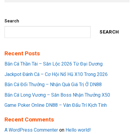
Search
SEARCH
Recent Posts
Bắn Cá Thần Tài – Săn Lộc 2026 Từ Đại Dương
Jackpot Đánh Cá – Cơ Hội Nổ Hũ X10 Trong 2026
Bắn Cá Đổi Thưởng – Nhận Quà Giá Trị Ở DN88
Bắn Cá Long Vương – Săn Boss Nhận Thưởng X50
Game Poker Online DN88 – Ván Đấu Trí Kịch Tính
Recent Comments
A WordPress Commenter
on
Hello world!