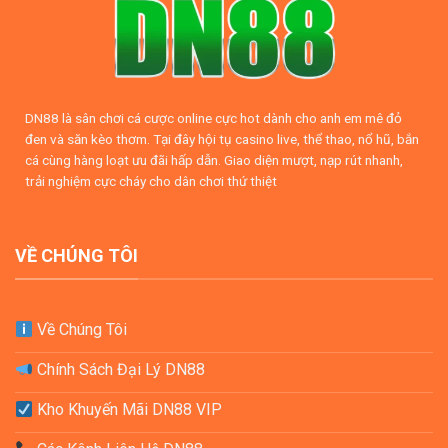
DN88
là sân chơi cá cược online cực hot dành cho anh em mê đỏ
đen và săn kèo thơm. Tại đây hội tụ casino live, thể thao, nổ hũ, bắn
cá cùng hàng loạt ưu đãi hấp dẫn. Giao diện mượt, nạp rút nhanh,
trải nghiệm cực cháy cho dân chơi thứ thiệt
VỀ CHÚNG TÔI
Về Chúng Tôi
Chính Sách Đại Lý DN88
Kho Khuyến Mãi DN88 VIP