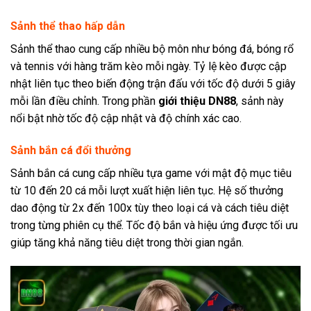
Sảnh thể thao hấp dẫn
Sảnh thể thao cung cấp nhiều bộ môn như bóng đá, bóng rổ
và tennis với hàng trăm kèo mỗi ngày. Tỷ lệ kèo được cập
nhật liên tục theo biến động trận đấu với tốc độ dưới 5 giây
mỗi lần điều chỉnh. Trong phần
giới thiệu DN88
, sảnh này
nổi bật nhờ tốc độ cập nhật và độ chính xác cao.
Sảnh bắn cá đổi thưởng
Sảnh bắn cá cung cấp nhiều tựa game với mật độ mục tiêu
từ 10 đến 20 cá mỗi lượt xuất hiện liên tục. Hệ số thưởng
dao động từ 2x đến 100x tùy theo loại cá và cách tiêu diệt
trong từng phiên cụ thể. Tốc độ bắn và hiệu ứng được tối ưu
giúp tăng khả năng tiêu diệt trong thời gian ngắn.