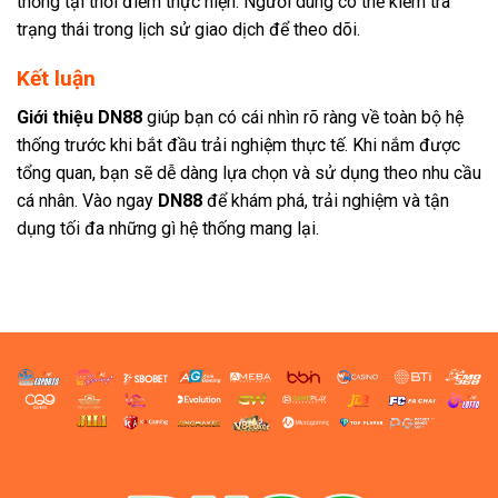
thống tại thời điểm thực hiện. Người dùng có thể kiểm tra
trạng thái trong lịch sử giao dịch để theo dõi.
Kết luận
Giới thiệu DN88
giúp bạn có cái nhìn rõ ràng về toàn bộ hệ
thống trước khi bắt đầu trải nghiệm thực tế. Khi nắm được
tổng quan, bạn sẽ dễ dàng lựa chọn và sử dụng theo nhu cầu
cá nhân. Vào ngay
DN88
để khám phá, trải nghiệm và tận
dụng tối đa những gì hệ thống mang lại.