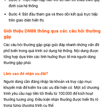
định của hệ thống.
Bước 4: Bắt đầu tham gia và theo dõi kết quả trực tiếp
trên giao diện hiển thị.
Giới thiệu DN88 thông qua các câu hỏi thường
gặp
Các câu hỏi thường gặp giúp giải đáp nhanh những vấn đề
phổ biến trong quá trình sử dụng hệ thống. Nội dung được
tổng hợp dựa trên các tình huống thực tế mà người dùng
thường gặp phải.
Làm sao để nhận ưu đãi?
Người dùng cần đăng nhập tài khoản và truy cập mục
khuyến mãi để kiểm tra các ưu đãi hiện có. Một số chương
trình yêu cầu nạp tiền tối thiểu từ 100.000 để kích hoạt
thưởng tương ứng. Điều kiện nhận thưởng được hiển thị rõ
trong từng chương trình cụ thể.