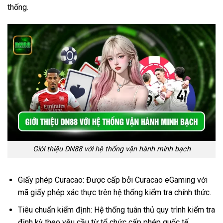
thống.
Giới thiệu DN88 với hệ thống vận hành minh bạch
Giấy phép Curacao: Được cấp bởi Curacao eGaming với
mã giấy phép xác thực trên hệ thống kiểm tra chính thức.
Tiêu chuẩn kiểm định: Hệ thống tuân thủ quy trình kiểm tra
định kỳ theo yêu cầu từ tổ chức cấp phép quốc tế.