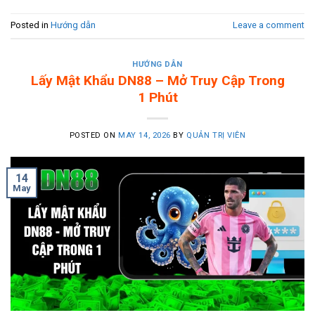
Posted in
Hướng dẫn
Leave a comment
HƯỚNG DẪN
Lấy Mật Khẩu DN88 – Mở Truy Cập Trong
1 Phút
POSTED ON
MAY 14, 2026
BY
QUẢN TRỊ VIÊN
14
May