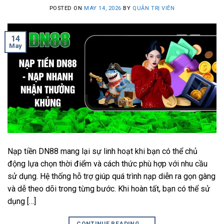
POSTED ON
MAY 14, 2026
BY
QUẢN TRỊ VIÊN
14
May
Nạp tiền DN88 mang lại sự linh hoạt khi bạn có thể chủ
động lựa chọn thời điểm và cách thức phù hợp với nhu cầu
sử dụng. Hệ thống hỗ trợ giúp quá trình nạp diễn ra gọn gàng
và dễ theo dõi trong từng bước. Khi hoàn tất, bạn có thể sử
dụng […]
CONTINUE READING
→