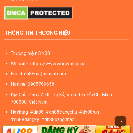
THÔNG TIN THƯƠNG HIỆU
Thương hiệu: DN88
Website:
https://www.wbgw-nhp.in/
Email:
dn88run@gmail.com
Hotline: 0905789658
Địa Chỉ: Hẻm 52 Hồ Thị Kỷ, Vườn Lài, Hồ Chí Minh
700000, Việt Nam
Hashtag: #dn88, #dn88trangchu, #dn88run,
#dn88dangky, #dn88dangnhap
×