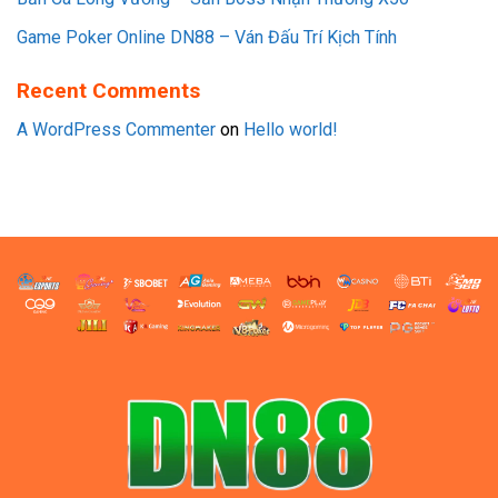
Game Poker Online DN88 – Ván Đấu Trí Kịch Tính
Recent Comments
A WordPress Commenter
on
Hello world!